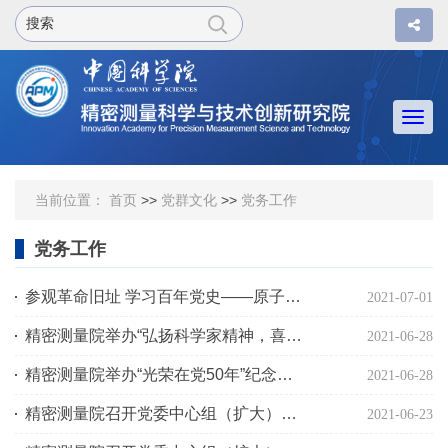
Togg
navi
当前位置：
首页
>>
党群文化
>>
党务工作
党务工作
参观革命旧址 学习百年党史——原子分子光物理学科党支部与精密测量物理学科党支部联合开展党员干部教育学习活动
2021-07-01
精密测量院举办“弘扬科学家精神，喜迎建党百年”活动
2021-06-28
精密测量院举办“光荣在党50年”纪念章颁发仪式
2021-06-28
精密测量院召开党委中心组（扩大）学习研讨会暨党委委员讲党史系列第三场报告会
2021-06-23