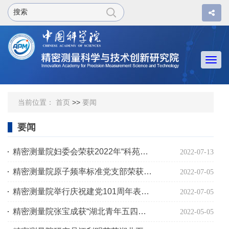
Togg
navi
当前位置：
首页
>>
要闻
要闻
精密测量院妇委会荣获2022年“科苑女性活动月”优秀组织奖
2022-07-13
精密测量院原子频率标准党支部荣获中国科学院“四强”标兵党支部称号
2022-07-05
精密测量院举行庆祝建党101周年表彰大会暨“走好第一方阵 我为二十大做贡献”主题报告会
2022-07-05
精密测量院张宝成获“湖北青年五四奖章”
2022-05-05