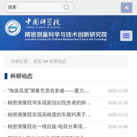
Togg
navi
当前位置：
首页
>>
科研动态
科研动态
“海拔高度”测量究竟有多难——重力技术在珠峰高程测量中至关重要
2020-12-09
精密测量院等实现新冠出院患者的肺功能无创评估
2020-11-28
精密测量院实现高精度的车载钙离子光频标
2020-11-23
精密测量院在一维自旋-电荷分离现象研究中获得重要进展
2020-11-09