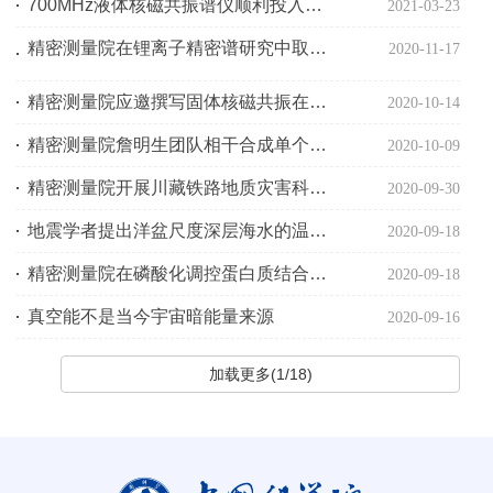
700MHz液体核磁共振谱仪顺利投入使用
2021-03-23
精密测量院在锂离子精密谱研究中取得重要进展 精确确定了6Li电磁分布半径并揭示其奇异特性
2020-11-17
精密测量院应邀撰写固体核磁共振在微孔材料中应用的综述性论文
2020-10-14
精密测量院詹明生团队相干合成单个分子开启原子-分子体系全面相干操控研究大门
2020-10-09
精密测量院开展川藏铁路地质灾害科考调查
2020-09-30
地震学者提出洋盆尺度深层海水的温度变化测量新方法
2020-09-18
精密测量院在磷酸化调控蛋白质结合机制研究中取得新进展
2020-09-18
真空能不是当今宇宙暗能量来源
2020-09-16
加载更多(1/18)