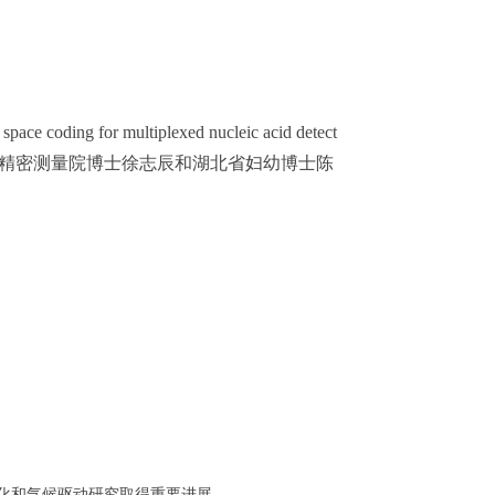
multiplexed nucleic acid detect
《自然-通讯》上发表。精密测量院博士徐志辰和湖北省妇幼博士陈
化和气候驱动研究取得重要进展