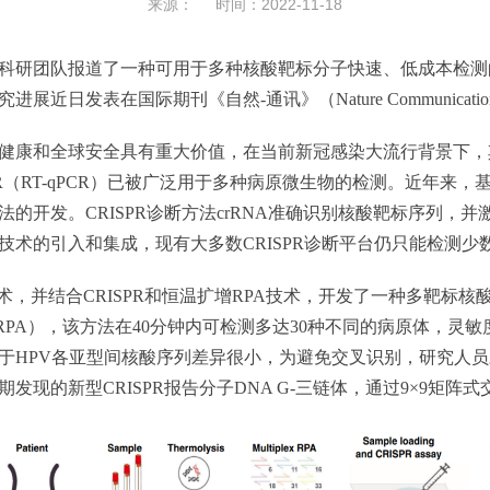
来源： 时间：2022-11-18
科研团队报道了一种可用于多种核酸靶标分子快速、低成本检测
日发表在国际期刊《自然-通讯》（Nature Communicatio
和全球安全具有重大价值，在当前新冠感染大流行背景下，其意
S）和荧光定量PCR（RT-qPCR）已被广泛用于多种病原微生物的检测。近
开发。CRISPR诊断方法crRNA准确识别核酸靶标序列，并激
术的引入和集成，现有大多数CRISPR诊断平台仍只能检测少
RISPR和恒温扩增RPA技术，开发了一种多靶标核酸检测技术平台“Mi
a and multiplex RPA），该方法在40分钟内可检测多达30种不同的病原
HPV各亚型间核酸序列差异很小，为避免交叉识别，研究人员对R
现的新型CRISPR报告分子DNA G-三链体，通过9×9矩阵