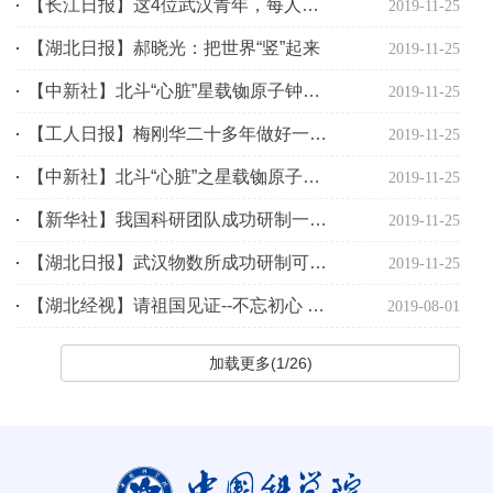
【长江日报】这4位武汉青年，每人奖300万！马化腾发起，超百位院士推荐
2019-11-25
【湖北日报】郝晓光：把世界“竖”起来
2019-11-25
【中新社】北斗“心脏”星载铷原子钟：计时精度达百亿分之三秒
2019-11-25
【工人日报】梅刚华二十多年做好一件事—— 【爱国情 奋斗者】为北斗系统装上“中国心”
2019-11-25
【中新社】北斗“心脏”之星载铷原子钟研制：从空白到领跑
2019-11-25
【新华社】我国科研团队成功研制一种新型冷原子绝对重力仪
2019-11-25
【湖北日报】武汉物数所成功研制可搬运冷原子绝对重力仪
2019-11-25
【湖北经视】请祖国见证--不忘初心 新目标开启新征程
2019-08-01
加载更多(1/26)