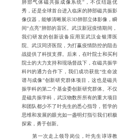
肺部气体磁共振成像系统
”
，不仅结题优
秀，还是全球首台进入临床的肺部磁共振影
像仪器，能够清晰展示3D肺部立体影像，瞬
间
“
点亮
”
肺部的盲区。武汉新冠疫情期间，
我们研发的创新设备应用至武汉金银潭医
院、武汉同济医院，为打赢疫情防控的阻击
战提供了科技支撑。后来，在叶院士和买利
院士的大力支持和现场督战下，在磁共振学
科PI的通力合作下，我们成功获批
“
生命波
谱与成像
”
创新研究群体项目，这也是磁共
振学科的第二个基金委创新研究群体。不仅
是磁共振学科，武汉物数所所有的重大项目
和团队都少不了叶先生的悉心指导，哲学的
思维和发展的眼光如一盏明灯指引我们积极
探索，勇于创新。
第一次走上领导岗位，叶先生谆谆教