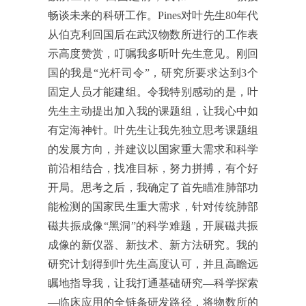
畅谈未来的科研工作。Pines对叶先生80年代
从伯克利回国后在武汉物数所进行的工作表
示高度赞赏，叮嘱我多听叶先生意见。刚回
国的我是
“
光杆司令
”
，研究所要求达到3个
固定人员才能建组。令我特别感动的是，叶
先生主动提出加入我的课题组，让我心中如
有定海神针。叶先生让我先独立思考课题组
的发展方向，并建议以国家重大需求和科学
前沿相结合，找准目标，努力拼搏，有个好
开局。思考之后，我确定了首先瞄准肺部功
能检测的国家民生重大需求，针对传统肺部
磁共振成像
“
黑洞
”
的科学难题，开展磁共振
成像的新仪器、新技术、新方法研究。我的
研究计划得到叶先生高度认可，并且高瞻远
瞩地指导我，让我打通基础研究
—
科学探索
—
临床应用的全链条研发路径，将物数所的