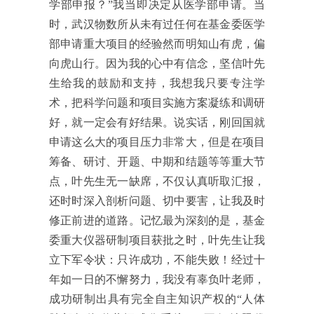
学部申报
？”
我当即决定从医学部申请。当
时，武汉物数所从未有过任何在基金委医学
部申请重大项目的经验然而明知山有虎，偏
向虎山行。因为我的
心中有信念，坚信叶先
生给我的鼓励和支持，
我想我只要专注学
术，把科学问题和项目实施方案凝练和调研
好，就一定会有好结果。说实话，刚回国就
申请这么大的项目压力非常大，但是在项目
筹备、研讨、开题、中期和结题等等重大节
点，叶先生无一缺席，不仅认真听取汇报，
还时时深入剖析问题、切中要害，让我及时
修正前进的道路。记忆最为深刻的是，基金
委重大仪器研制项目获批之时，叶先生让我
立下军令状：只许成功，不能失败！经过十
年如一日的不懈努力，我没有辜负叶老师，
成功研制出具有完全自主知识产权的
“
人体