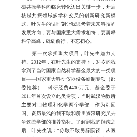
磁共振学科向临床转化迈出关键一步，开启
核磁共振领域多学科交叉的创新研究新模
式。叶先生的话时刻让我思考着未来科技的
发展方向，要与国家重大需求相符，要勇攀
科学高峰，砥砺前行，不忘初心。
第一次承担重大项目，叶先生鼎力支
持。
2012年，在叶先生的支持下，34岁的我
拿到了当时国家自然科学基金最大的一类项
目
——
国家重大科研仪器设备研制专项（部
委推荐），科研经费4400万元。基金委于
2011年首次设立此类专项，当时武汉物数所
主要对口物理和化学两个学部，作为刚回
国、资历最浅的我不敢和所里资深研究员去
争这些学部的推荐指标。了解到我的顾虑之
后，叶先生说：
“
你敢不敢另辟蹊径，从医