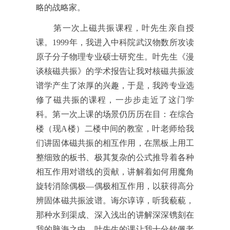
略的战略家。
第一次上磁共振课程，叶先生亲自授
课。
1999年，我进入中科院武汉物数所攻读
原子分子物理专业硕士研究生。叶先生《漫
谈核磁共振》的学术报告让我对核磁共振波
谱学产生了浓厚的兴趣，于是，我跨专业选
修了磁共振的课程，一步步走近了这门学
科。第一次上课的场景仍历历在目：在综合
楼（现A楼）二楼中间的教室，叶老师给我
们讲固体磁共振的相互作用，在黑板上用工
整细致的板书、极其复杂的公式推导着各种
相互作用对谱线的贡献，讲解着如何用魔角
旋转消除偶极
—
偶极相互作用，以获得高分
辨固体磁共振波谱。诲尔谆谆，听我藐藐，
那种水到渠成、深入浅出的讲解深深镌刻在
我的脑海之中。叶先生的课让我十分钦佩老