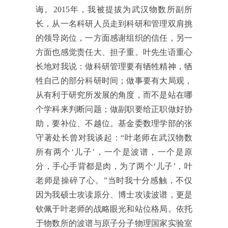
诲。
2015年，我被提拔为武汉物数所副所
长，从一名科研人员走到科研和管理双肩挑
的领导岗位，一方面感谢组织的信任，另一
方面也感觉责任大、担子重。叶先生语重心
长地对我说：做科研管理要有牺牲精神，牺
牲自己的部分科研时间；做事要有大局观，
从有利于研究所发展的角度，而不是站在哪
个学科来判断问题；做副职要给正职做好协
助，要补位、不越位。基金委数理学部的张
守著处长曾对我
谈起：“
叶老师在武汉物数
所有两个‘儿子’，
一
个是波谱，一个是
原
分，手心手背都是肉，为了两个
‘儿子’
，叶
老师
是操碎了心。
”
当时我十分感触，不仅
因为我硕士攻读原分、博士攻读波谱，更是
钦佩于叶老师的战略眼光和站位格局。依托
于物数所的波谱与原子分子物理国家实验室