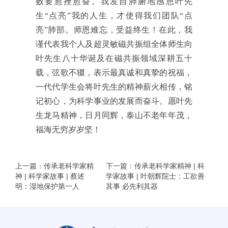
败要愈挫愈奋。我发自肺腑地感恩叶先
生“点亮”我的人生，才使得我们团队“点
亮”肺部。师恩难忘，受益终生！在此，我
谨代表我个人及超灵敏磁共振组全体师生向
叶先生八十华诞及在磁共振领域深耕五十
载，弦歌不辍，表示最真诚和真挚的祝福，
一代代学生会将叶先生的精神薪火相传，铭
记初心，为科学事业的发展而奋斗。愿叶先
生龙马精神，日月同辉，泰山不老年年茂，
福海无穷岁岁坚！
上一篇：传承老科学家精
下一篇：传承老科学家精神 | 科
神 | 科学家故事 | 蔡述
学家故事 | 叶朝辉院士：工欲善
明：湿地保护第一人
其事 必先利其器