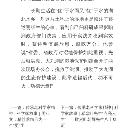
长期生活在“优”于水而又“忧”于水的湖
北水乡，对这片土地上的湿地更是倾注了蔡
述明毕生的心血。看到自己的科研成果影响
到政府部门决策，应用于实践并收到实效
时，蔡述明倍感欣慰，感慨万分。他曾
说“省委、省政府对湿地保护如此重视，先
后就洪湖、大九湖的湿地保护问题合开了两
次现场办公会，挽救了洪湖、推动了大九湖
的生态保护建设，此举造福后代，功不可
灭，功德无量!”
上一篇：传承老科学家精
下一篇：传承老科学家精神 | 科
神 | 科学家故事 | 周江
学家故事 | 感念叶先生“点亮人
文：精益求精只为一
生”——敬贺叶朝辉先生八十华
个"更"字
诞