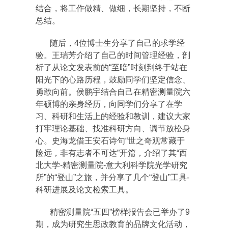
结合，将工作做精、做细，长期坚持，不断
总结。
随后，4位博士生分享了自己的求学经
验。王瑞芳介绍了自己的时间管理经验，剖
析了从论文发表前的“至暗”时刻到终于站在
阳光下的心路历程，鼓励同学们坚定信念、
勇敢向前。侯鹏宇结合自己在精密测量院六
年硕博的亲身经历，向同学们分享了在学
习、科研和生活上的经验和教训，建议大家
打牢理论基础、找准科研方向、调节放松身
心。史海龙借王安石诗句“世之奇观常藏于
险远，非有志者不可达”开篇，介绍了其“西
北大学-精密测量院-意大利科学院光学研究
所”的“登山”之旅，并分享了几个“登山”工具-
科研进展及论文检索工具。
精密测量院“五四”榜样报告会已举办了9
期，成为研究生思政教育的品牌文化活动，