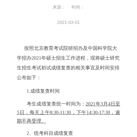
来源： 时间：
2021-03-01
按照北京教育考试院研招办及中国科学院大
学招办
20
21
年硕士招生工作进程，现将
硕士研究
生招生考试初试成绩复查的
相关事宜及时间安排
公布如下：
1.成
绩复查时间
考生成绩复查统一时间为：
20
21
年
3
月
4
日至
5
日，每天上午
8:30-11:30
，下午
14:30-17:30
，逾
期不再受理
。
2、统考科目成绩复查