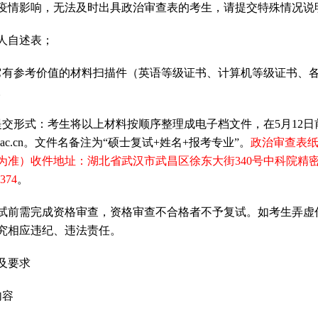
疫情影响，无法及时出具政治审查表的考生，请提交特殊情况说
人自述表；
它有参考价值的材料扫描件（英语等级证书、计算机等级证书、
。
提交形式：考生将以上材料按顺序整理成电子档文件，在
5
月
12
日
ac.cn
。文件名备注为“硕士复试
+
姓名
+
报考专业”。
政治审查表
为准）收件地址：湖北省武汉市武昌区徐东大街
340
号中科院精
1374
。
试前需完成资格审查，资格审查不合格者不予复试。如考生弄虚
究相应违纪、违法责任。
及要求
内容