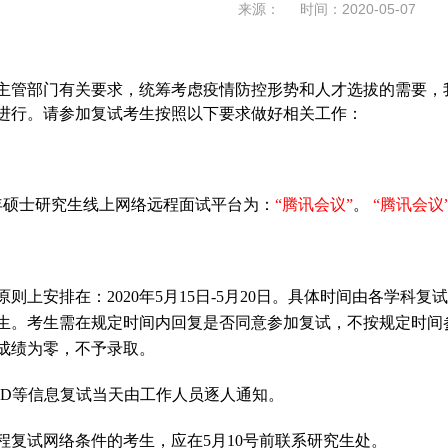
来源： 时间：2020-05-07
主管部门有关要求，统筹考虑疫情防控形势和人才选拔的需要，
进行。请参加复试考生按照以下要求做好相关工作：
年硕士研究生线上网络远程面试平台为：
“腾讯会议”
。
“腾讯会议
原则上安排在：
2020
年
5
月
15
日
-5
月
20
日。具体时间由各学科复试
生。考生需在规定时间内回复是否同意参加复试，不按规定时间
成绩为零，不予录取。
ID
等信息复试当天由工作人员逐人通知。
程复试网络条件的考生，应在
5
月
10
号前联系研究生处。