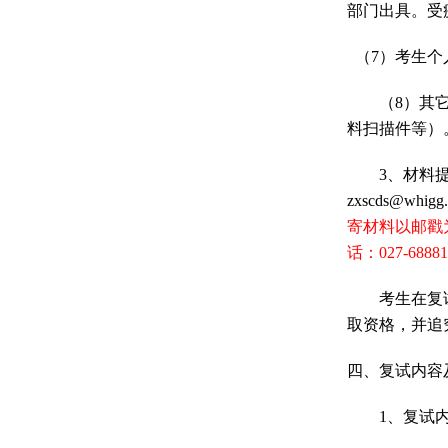
部门出具。受
（
7
）考生个
（
8
）其
料扫描件等）
3
、材料
zxscds@whigg.
寄材料以邮戳
话：
027-6888
考生在复
取资格，并追
四、复试内容
1
、复试