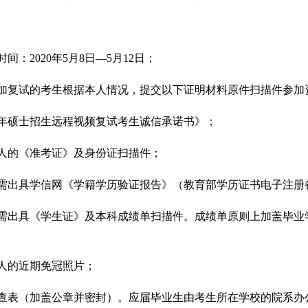
时间：
2020
年
5
月
8
日—
5
月
12
日；
加复试的考生根据本人情况，提交以下证明材料原件扫描件参加
年硕士招生远程视频复试考生诚信承诺书》；
人的《准考证》及身份证扫描件；
需出具学信网《学籍学历验证报告》（教育部学历证书电子注册
需出具《学生证》及本科成绩单扫描件。成绩单原则上加盖毕业
人的近期免冠照片；
查表（加盖公章并密封）。应届毕业生由考生所在学校的院系办