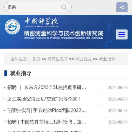
Togg
navi
当前位置：
首页
>>
研究生教育
>>
毕业就业
>>
就业指导
就业指导
招聘 ｜ 京东方2023全球校招夏季研发专场正式启动！
2022-06-30
之江实验室博士后“空宣” 只等你来！
2022-06-30
"招聘+实习| 字节跳动Pico团队2022春季校园招聘，VR智能新体验！ "
2022-06-30
招聘 | 中国软件前端工程师招聘，速来！
2022-06-30