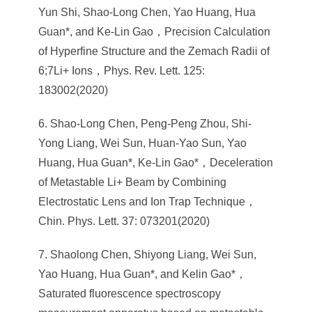
Yun Shi, Shao-Long Chen, Yao Huang, Hua
Guan*, and Ke-Lin Gao，Precision Calculation
of Hyperfine Structure and the Zemach Radii of
6;7Li+ Ions，Phys. Rev. Lett. 125:
183002(2020)
6. Shao-Long Chen, Peng-Peng Zhou, Shi-
Yong Liang, Wei Sun, Huan-Yao Sun, Yao
Huang, Hua Guan*, Ke-Lin Gao*，Deceleration
of Metastable Li+ Beam by Combining
Electrostatic Lens and Ion Trap Technique，
Chin. Phys. Lett. 37: 073201(2020)
7. Shaolong Chen, Shiyong Liang, Wei Sun,
Yao Huang, Hua Guan*, and Kelin Gao*，
Saturated fluorescence spectroscopy