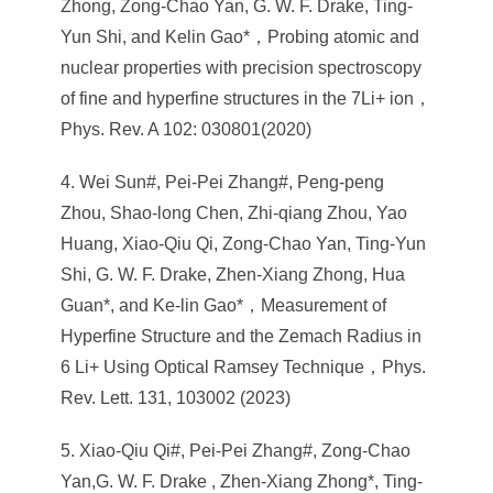
Zhong, Zong-Chao Yan, G. W. F. Drake, Ting-
Yun Shi, and Kelin Gao*，Probing atomic and
nuclear properties with precision spectroscopy
of fine and hyperfine structures in the 7Li+ ion，
Phys. Rev. A 102: 030801(2020)
4. Wei Sun#, Pei-Pei Zhang#, Peng-peng
Zhou, Shao-long Chen, Zhi-qiang Zhou, Yao
Huang, Xiao-Qiu Qi, Zong-Chao Yan, Ting-Yun
Shi, G. W. F. Drake, Zhen-Xiang Zhong, Hua
Guan*, and Ke-lin Gao*，Measurement of
Hyperfine Structure and the Zemach Radius in
6 Li+ Using Optical Ramsey Technique，Phys.
Rev. Lett. 131, 103002 (2023)
5. Xiao-Qiu Qi#, Pei-Pei Zhang#, Zong-Chao
Yan,G. W. F. Drake , Zhen-Xiang Zhong*, Ting-