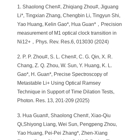
1. Shaolong Chen#, Zhiqiang Zhou#, Jiguang
Li*, Tingxian Zhang, Chengbin Li, Tingyun Shi,
Yao Huang, Kelin Gao*, Hua Guan*，Precision
measurement of M1 optical clock transition in
Ni12+，Phys. Rev. Res.6, 013030 (2024)
2. P. P. Zhou#, S. L. Chen#, C. G. Qin, X. R.
Chang, Z. Q. Zhou, W. Sun, Y. Huang, K. L.
Gao*, H. Guan*, Precise Spectroscopy of
Metastable Li+ Using Optical Ramsey
Technique in Support of Time Dilation Tests,
Photon. Res. 13, 201-209 (2025)
3. Hua Guan#, Shaolong Chen#, Xiao-Qiu
Qi,Shiyong Liang, Wei Sun, Pengpeng Zhou,
Yao Huang, Pei-Pei Zhang*, Zhen-Xiang