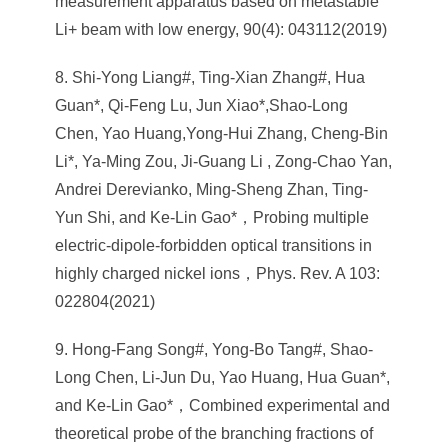
measurement apparatus based on metastable
Li+ beam with low energy, 90(4): 043112(2019)
8. Shi-Yong Liang#, Ting-Xian Zhang#, Hua
Guan*, Qi-Feng Lu, Jun Xiao*,Shao-Long
Chen, Yao Huang,Yong-Hui Zhang, Cheng-Bin
Li*, Ya-Ming Zou, Ji-Guang Li , Zong-Chao Yan,
Andrei Derevianko, Ming-Sheng Zhan, Ting-
Yun Shi, and Ke-Lin Gao*，Probing multiple
electric-dipole-forbidden optical transitions in
highly charged nickel ions，Phys. Rev. A 103:
022804(2021)
9. Hong-Fang Song#, Yong-Bo Tang#, Shao-
Long Chen, Li-Jun Du, Yao Huang, Hua Guan*,
and Ke-Lin Gao*，Combined experimental and
theoretical probe of the branching fractions of