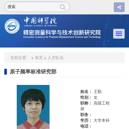
Togg
navi
当前位置：
首页
人才队伍
原子频率标准研究部
姓名：
王勤
性别：
女
职称：
高级工程
师
职务：
学历：
大学本科
电话：