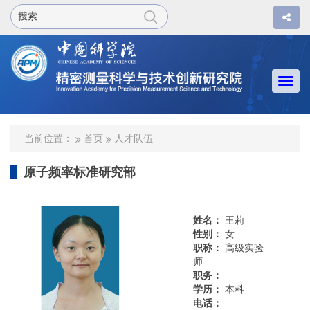
Togg
navi
当前位置：
首页
人才队伍
原子频率标准研究部
姓名：
王莉
性别：
女
职称：
高级实验
师
职务：
学历：
本科
电话：