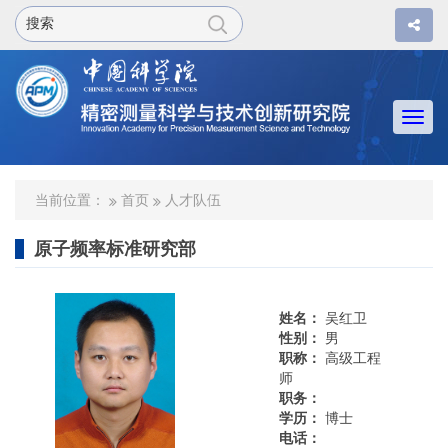
Togg
navi
当前位置：
首页
人才队伍
原子频率标准研究部
姓名：
吴红卫
性别：
男
职称：
高级工程
师
职务：
学历：
博士
电话：