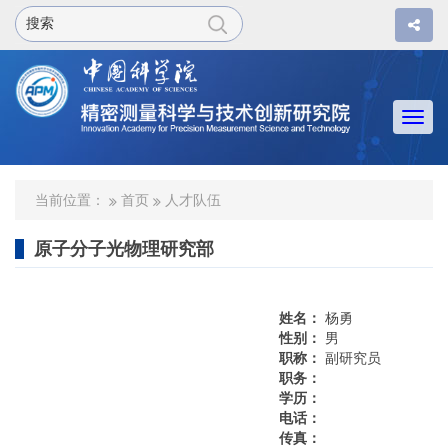
Togg
navi
当前位置：
首页
人才队伍
原子分子光物理研究部
姓名：
杨勇
性别：
男
职称：
副研究员
职务：
学历：
电话：
传真：