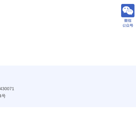
30071
4号