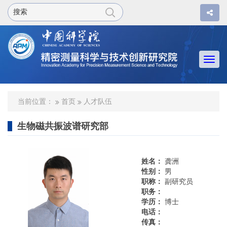
Togg
navi
当前位置：
首页
人才队伍
生物磁共振波谱研究部
姓名：
龚洲
性别：
男
职称：
副研究员
职务：
学历：
博士
电话：
传真：