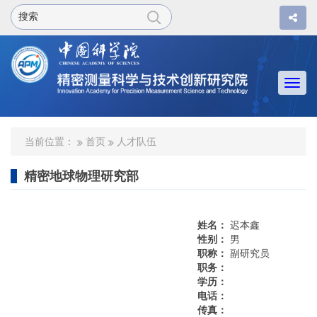
Togg
navi
当前位置：
首页
人才队伍
精密地球物理研究部
姓名：
迟本鑫
性别：
男
职称：
副研究员
职务：
学历：
电话：
传真：