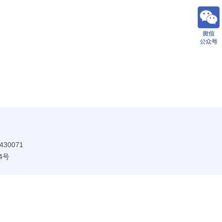
30071
4号