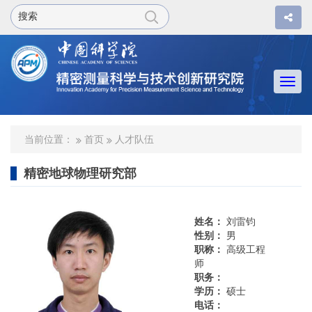
Togg
navi
当前位置：
首页
人才队伍
精密地球物理研究部
姓名：
刘雷钧
性别：
男
职称：
高级工程
师
职务：
学历：
硕士
电话：