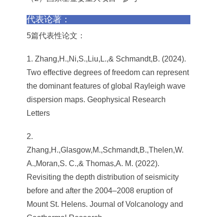
代表论著：
5篇代表性论文：
1. Zhang,H.,Ni,S.,Liu,L.,& Schmandt,B. (2024).
Two effective degrees of freedom can represent
the dominant features of global Rayleigh wave
dispersion maps. Geophysical Research
Letters
2.
Zhang,H.,Glasgow,M.,Schmandt,B.,Thelen,W.
A.,Moran,S. C.,& Thomas,A. M. (2022).
Revisiting the depth distribution of seismicity
before and after the 2004–2008 eruption of
Mount St. Helens. Journal of Volcanology and