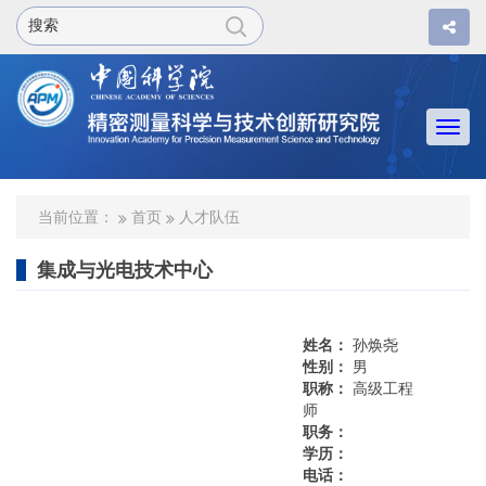
Togg
navi
当前位置：
首页
人才队伍
集成与光电技术中心
姓名：
孙焕尧
性别：
男
职称：
高级工程
师
职务：
学历：
电话：