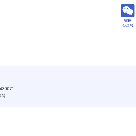
30071
4号