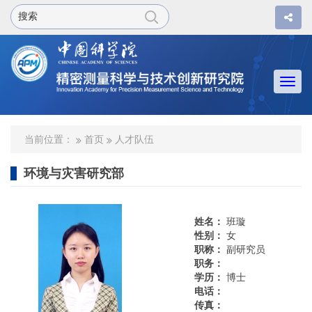
Togg
navi
当前位置：
首页
人才队伍
环境与灾害研究部
姓名：
班璇
性别：
女
职称：
副研究员
职务：
学历：
博士
电话：
传真：