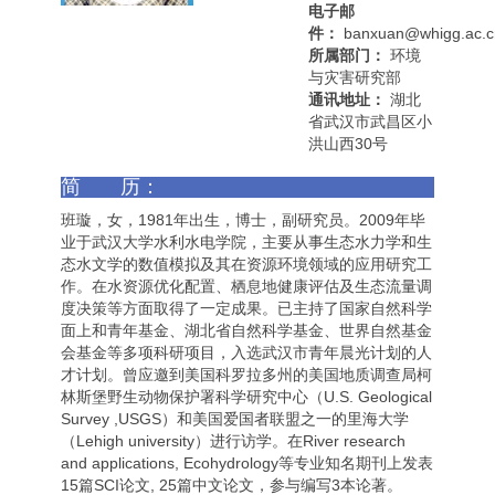
电子邮
件：
banxuan@whigg.ac.c
所属部门：
环境
与灾害研究部
通讯地址：
湖北
省武汉市武昌区小
洪山西30号
简 历：
班璇，女，1981年出生，博士，副研究员。2009年毕
业于武汉大学水利水电学院，主要从事生态水力学和生
态水文学的数值模拟及其在资源环境领域的应用研究工
作。在水资源优化配置、栖息地健康评估及生态流量调
度决策等方面取得了一定成果。已主持了国家自然科学
面上和青年基金、湖北省自然科学基金、世界自然基金
会基金等多项科研项目，入选武汉市青年晨光计划的人
才计划。曾应邀到美国科罗拉多州的美国地质调查局柯
林斯堡野生动物保护署科学研究中心（U.S. Geological
Survey ,USGS）和美国爱国者联盟之一的里海大学
（Lehigh university）进行访学。在River research
and applications, Ecohydrology等专业知名期刊上发表
15篇SCI论文, 25篇中文论文，参与编写3本论著。