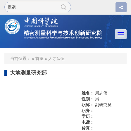
Togg
navi
当前位置：
首页
人才队伍
大地测量研究部
姓名：
周志伟
性别：
男
职称：
副研究员
职务：
学历：
电话：
传真：