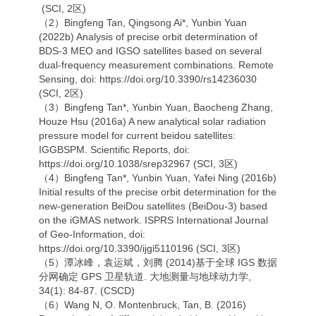
(SCI, 2区)
（2）Bingfeng Tan, Qingsong Ai*, Yunbin Yuan
(2022b) Analysis of precise orbit determination of
BDS-3 MEO and IGSO satellites based on several
dual-frequency measurement combinations. Remote
Sensing, doi: https://doi.org/10.3390/rs14236030
(SCI, 2区)
（3）Bingfeng Tan*, Yunbin Yuan, Baocheng Zhang,
Houze Hsu (2016a) A new analytical solar radiation
pressure model for current beidou satellites:
IGGBSPM. Scientific Reports, doi:
https://doi.org/10.1038/srep32967 (SCI, 3区)
（4）Bingfeng Tan*, Yunbin Yuan, Yafei Ning (2016b)
Initial results of the precise orbit determination for the
new-generation BeiDou satellites (BeiDou-3) based
on the iGMAS network. ISPRS International Journal
of Geo-Information, doi:
https://doi.org/10.3390/ijgi5110196 (SCI, 3区)
（5）潭冰峰，袁运斌，刘腾 (2014)基于全球 IGS 数据
分网确定 GPS 卫星轨道. 大地测量与地球动力学,
34(1): 84-87. (CSCD)
（6）Wang N, O. Montenbruck, Tan, B. (2016)