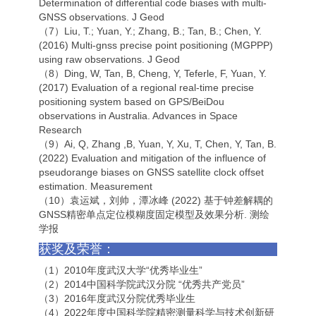
Determination of differential code biases with multi-
GNSS observations. J Geod
（7）Liu, T.; Yuan, Y.; Zhang, B.; Tan, B.; Chen, Y.
(2016) Multi-gnss precise point positioning (MGPPP)
using raw observations. J Geod
（8）Ding, W, Tan, B, Cheng, Y, Teferle, F, Yuan, Y.
(2017) Evaluation of a regional real-time precise
positioning system based on GPS/BeiDou
observations in Australia. Advances in Space
Research
（9）Ai, Q, Zhang ,B, Yuan, Y, Xu, T, Chen, Y, Tan, B.
(2022) Evaluation and mitigation of the influence of
pseudorange biases on GNSS satellite clock offset
estimation. Measurement
（10）袁运斌，刘帅，潭冰峰 (2022) 基于钟差解耦的
GNSS精密单点定位模糊度固定模型及效果分析. 测绘
学报
获奖及荣誉：
（1）2010年度武汉大学“优秀毕业生”
（2）2014中国科学院武汉分院 “优秀共产党员”
（3）2016年度武汉分院优秀毕业生
（4）2022年度中国科学院精密测量科学与技术创新研