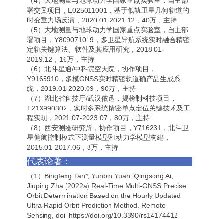
（4）大地测量与地球动力学国家重点实验室，自主部
署交叉项目，E025011001，基于低轨卫星几何轨道的
时变重力场反演，2020.01-2021.12，40万，主持
（5）大地测量与地球动力学国家重点实验室，自主部
署项目，Y809071019，多卫星导航系统实时融合精密
定轨关键算法、软件及其应用研究，2018.01-
2019.12，16万，主持
（6）北斗星通/中科院空天院，协作项目，
Y9165910，多模GNSS实时精密轨道确产品生成系
统，2019.01-2020.09，90万，主持
（7）湖北省科技厅/武汉依迅，揭榜制科技项目，
T21X990302，实时多系统精密单点定位关键技术及工
程实现，2021.07-2023.07，80万，主持
（8）西安测绘研究所，协作项目，Y716231，北斗卫
星偏航控制模式下测量模型和动力学模型构建，
2015.01-2017.06，8万，主持
代表论著：
（1）Bingfeng Tan*, Yunbin Yuan, Qingsong Ai,
Jiuping Zha (2022a) Real-Time Multi-GNSS Precise
Orbit Determination Based on the Hourly Updated
Ultra-Rapid Orbit Prediction Method. Remote
Sensing, doi: https://doi.org/10.3390/rs14174412