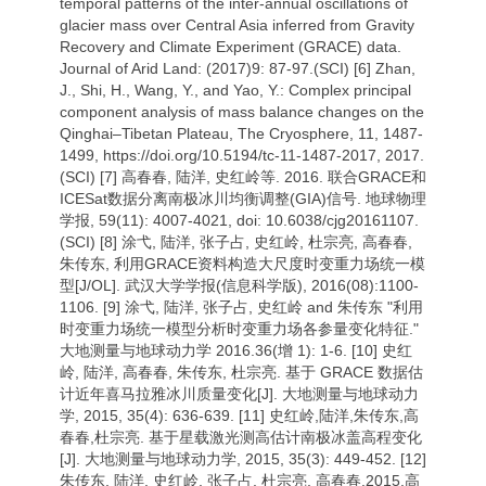
temporal patterns of the inter-annual oscillations of
glacier mass over Central Asia inferred from Gravity
Recovery and Climate Experiment (GRACE) data.
Journal of Arid Land: (2017)9: 87-97.(SCI) [6] Zhan,
J., Shi, H., Wang, Y., and Yao, Y.: Complex principal
component analysis of mass balance changes on the
Qinghai–Tibetan Plateau, The Cryosphere, 11, 1487-
1499, https://doi.org/10.5194/tc-11-1487-2017, 2017.
(SCI) [7] 高春春, 陆洋, 史红岭等. 2016. 联合GRACE和
ICESat数据分离南极冰川均衡调整(GIA)信号. 地球物理
学报, 59(11): 4007-4021, doi: 10.6038/cjg20161107.
(SCI) [8] 涂弋, 陆洋, 张子占, 史红岭, 杜宗亮, 高春春,
朱传东, 利用GRACE资料构造大尺度时变重力场统一模
型[J/OL]. 武汉大学学报(信息科学版), 2016(08):1100-
1106. [9] 涂弋, 陆洋, 张子占, 史红岭 and 朱传东 "利用
时变重力场统一模型分析时变重力场各参量变化特征."
大地测量与地球动力学 2016.36(增 1): 1-6. [10] 史红
岭, 陆洋, 高春春, 朱传东, 杜宗亮. 基于 GRACE 数据估
计近年喜马拉雅冰川质量变化[J]. 大地测量与地球动力
学, 2015, 35(4): 636-639. [11] 史红岭,陆洋,朱传东,高
春春,杜宗亮. 基于星载激光测高估计南极冰盖高程变化
[J]. 大地测量与地球动力学, 2015, 35(3): 449-452. [12]
朱传东, 陆洋, 史红岭, 张子占, 杜宗亮, 高春春.2015.高