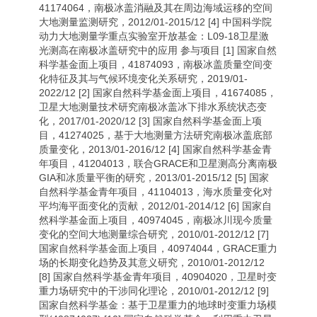
41174064，南极冰盖消融及其在周边海域运移的空间
大地测量监测研究，2012/01-2015/12 [4] 中国科学院
动力大地测量学重点实验室开放基金：L09-18卫星激
光测高在南极冰盖研究中的应用 参与项目 [1] 国家自然
科学基金面上项目，41874093，南极冰盖质量空间变
化特征及其与气候环境变化关系研究，2019/01-
2022/12 [2] 国家自然科学基金面上项目，41674085，
卫星大地测量技术研究南极冰盖冰下排水系统状态变
化，2017/01-2020/12 [3] 国家自然科学基金面上项
目，41274025，基于大地测量方法研究南极冰盖底部
质量变化，2013/01-2016/12 [4] 国家自然科学基金青
年项目，41204013，联合GRACE和卫星测高分离南极
GIA和冰质量平衡的研究，2013/01-2015/12 [5] 国家
自然科学基金青年项目，41104013，海水质量变化对
平均海平面变化的贡献，2012/01-2014/12 [6] 国家自
然科学基金面上项目，40974045，南极冰川现今质量
变化的空间大地测量综合研究，2010/01-2012/12 [7]
国家自然科学基金面上项目，40974044，GRACE重力
场的长期变化趋势及其意义研究，2010/01-2012/12
[8] 国家自然科学基金青年项目，40904020，卫星时变
重力场研究中的干涉同化理论，2010/01-2012/12 [9]
国家自然科学基金：基于卫星重力的地球时变重力场模