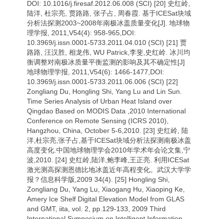
DOI: 10.1016/j.firesaf.2012.06.008 (SCI) [20] 史红岭,
陆洋, 杜宗亮, 贾路路, 张子占, 周春霞. 基于ICESat块域
分析法探测2003~2008年南极冰盖质量变化[J]. 地球物
理学报, 2011,V54(4): 958-965,DOI:
10.3969/j.issn.0001-5733.2011.04.010 (SCI) [21] 贾
路路, 汪汉胜, 相龙伟, WU Patrick,李斐,史红岭. 冰川均
衡调整对南极冰质量平衡监测的影响及其不确定性[J]
地球物理学报, 2011,V54(6): 1466-1477,DOI:
10.3969/j.issn.0001-5733.2011.06.006 (SCI) [22]
Zongliang Du, Hongling Shi, Yang Lu and Lin Sun.
Time Series Analysis of Urban Heat Island over
Qingdao Based on MODIS Data ,2010 International
Conference on Remote Sensing (ICRS 2010),
Hangzhou, China, October 5-6,2010. [23] 史红岭, 陆
洋,杜宗亮,张子占,基于ICESat块域分析法探测南极冰盖
高度变化.中国地球物理学会2010年学术年会论文集,宁
波,2010. [24] 史红岭,陆洋,鲍李峰,王正亮. 利用ICESat
激光测高探测恩德比地冰盖近年高程变化。武汉大学学
报？信息科学版,2009 34(4). [25] Hongling Shi,
Zongliang Du, Yang Lu, Xiaogang Hu, Xiaoping Ke,
Amery Ice Shelf Digital Elevation Model from GLAS
and GMT, iita, vol. 2, pp.129-133, 2009 Third
International Symposium on Intelligent Information