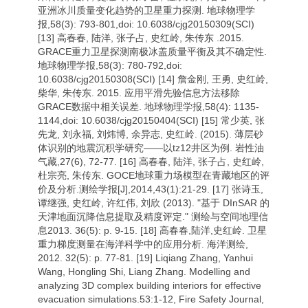
亚洲冰川质量变化趋势的卫星重力探测. 地球物理学
报,58(3): 793-801,doi: 10.6038/cjg20150309(SCI)
[13] 高春春, 陆洋, 张子占, 史红岭, 朱传东 .2015.
GRACE重力卫星探测南极冰盖质量平衡及其不确定性.
地球物理学报,58(3): 780-792,doi:
10.6038/cjg20150308(SCI) [14] 詹金刚, 王勇, 史红岭,
柴华, 朱传东. 2015. 应用平滑先验信息方法移除
GRACE数据中相关误差. 地球物理学报,58(4): 1135-
1144,doi: 10.6038/cjg20150404(SCI) [15] 常少英, 张
先龙, 刘永福, 刘炜博, 余异志, 史红岭. (2015). 薄层砂
体识别的地震沉积学研究——以tz12井区为例. 岩性油
气藏,27(6), 72-77. [16] 高春春, 陆洋, 张子占, 史红岭,
杜宗亮, 朱传东. GOCE地球重力场模型在青藏地区的评
价及分析.测绘学报[J],2014,43(1):21-29. [17] 张诗玉,
谭继强, 史红岭, 许红伟, 刘欣 (2013). "基于 DInSAR 的
天津地面沉降信息提取及精度评定." 测绘与空间地理信
息2013. 36(5): p. 9-15. [18] 高春春,陆洋,史红岭. 卫星
重力梯度测量在海洋科学中的应用分析. 海洋测绘,
2012. 32(5): p. 77-81. [19] Liqiang Zhang, Yanhui
Wang, Hongling Shi, Liang Zhang. Modelling and
analyzing 3D complex building interiors for effective
evacuation simulations.53:1-12, Fire Safety Journal,