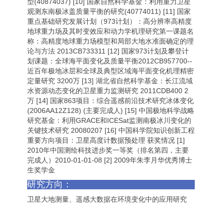
型(40874037) [10] 国家自然科学基金：利用重力卫星
观测东南极冰盖质量平衡的研究(40774011) [11] 国家
重点基础研究发展计划（973计划）：高分辨率高精度
地球重力场及其时变效应和动力学机理研究第一课题名
称：高精度地球重力场模型和局部大地水准面确定的理
论与方法 2013CB733311 [12] 国家973计划及攀登计
划课题：全球海平面变化及质量平衡2012CB957700--
近百年极地冰层和全球及典型区域海平面变化机理精密
定量研究 3200万 [13] 湖北省自然科学基金：长江流域
水资源动态变化的卫星重力监测研究 2011CDB400 2
万 [14] 国家863项目：综合遥感前沿技术研究冰体变化
(2006AA12Z128) (主要完成人) [15] 中国极地科学战略
研究基金：利用GRACE和ICESat监测南极冰川变化的
关键技术研究 20080207 [16] 中国科学院知识创新工程
重要方向项目：卫星高度计数据预处理 获奖情况 [1]
2010年中国测绘科技进步奖一等奖（排名第四，主要
完成人）2010-01-01-08 [2] 2009年朱李月华优秀博士
生奖学金
研究方向：
卫星大地测量、遥感大数据在环境变化中的应用研究