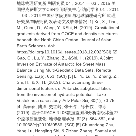
地球物理研究所 副研究员 04，2014 — 03，2015 美
国得克萨斯大学CSR空间研究中心 访问学者 01，2011
— 03，2014 中国科学院测量与地球物理研究所 助理
研究员/副研究员 发表论文及收录情况 [1] Ke, X., Tian,
M., Guan, D., Wang, Y., &Shi, H. (2019). Gravitational
gradients derived from GOCE and density structures
beneath the North China Craton. Journal of Asian
Earth Sciences. doi:
https://doi.org/10.1016/j.jseaes.2018.12.002(SCI) [2]
Gao, C., Lu, Y., Zhang, Z., &Shi, H. (2019). A Joint
Inversion Estimate of Antarctic Ice Sheet Mass
Balance Using Multi-Geodetic Data Sets. Remote
Sensing, 11(6), 653. (SCI) [3] Li, Y., Lu, Y., Zhang, Z.,
Shi, H., & Xi, H. (2019). Characterizing three-
dimensional features of Antarctic subglacial lakes
from the inversion of hydraulic potential—Lake
Vostok as a case study. Adv Polar Sci, 30(1), 70-75.
[4] 高春春, 陆洋, 史红岭, 张子占，徐长仪，谭冰
(2019). 基于GRACE RL06数据监测和分析南极冰盖27
个流域质量变化. 地球物理学报, 62(3): 864-882, doi:
10.6038/cjg2019M0586. (SCI) [5] Chuandong Zhu,
Yang Lu, Hongling Shi, & Zizhan Zhang. Spatial and