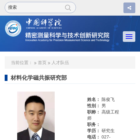
Togg
navi
当前位置：
首页
人才队伍
材料化学磁共振研究部
姓名：
陈俊飞
性别：
男
职称：
高级工程
师
职务：
学历：
研究生
电话：
027-