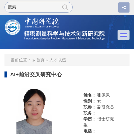
Togg
navi
当前位置：
首页
人才队伍
AI+前沿交叉研究中心
姓名：
张佩佩
性别：
女
职称：
副研究员
职务：
学历：
博士研究
生
电话：