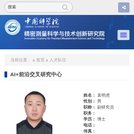
Togg
navi
当前位置：
首页
人才队伍
AI+前沿交叉研究中心
姓名：
袁明虎
性别：
男
职称：
副研究员
职务：
学历：
博士
电话：
传真：