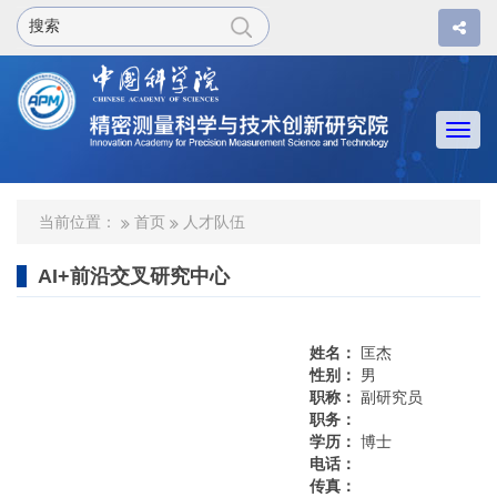
Togg
navi
当前位置：
首页
人才队伍
AI+前沿交叉研究中心
姓名：
匡杰
性别：
男
职称：
副研究员
职务：
学历：
博士
电话：
传真：