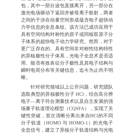
包，其中一部分波包直接离开，另一部分在
激光电场驱动下返回并被母离子散射，两者
之间的干涉在动量空间形成蕴含电子超快动
力学信息的全息条纹。该方法已成功应用于
具有空间结构对称性的原子或同核双原子分
子体系的超快电子动力学研究。然而，对于
更广泛存在的、具有空间非对称性结构特性
的异核极性分子体系，光电子全息术是否适
用、能否有效表征分子极性及其电子结构与
瞬时电荷分布等关键信息，迄今为止尚不明
晰。
针对研究领域以上公开问题，研究团队
选取典型的异核极性分子 HCl，结合高分辨
电子—离子符合测量技术以及自主发展的强
场量子轨道理论模型（CQSFA），实现了关
键性突破，首次清晰分离出来自HCl的不同
分子轨道（HOMO 与 HOMO-1）的光电子
全息信号，建立了异核分子轨道结构与光电