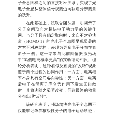
子全息图样之间的直接对应关系，实现了光
电子全息从整体信号观测迈向轨道分辨测量
的跃升。
在此基础上，该联合团队进一步揭示了
分子空间取向对超快电子动力学的关键作
用。当分子具有确定取向时，来自不对称轨
道（HOMO-1）的光电子全息图呈现显著的
左右不对称结构，表现为更多电子分布在氯
原子一侧。这一结果与此前圆偏振激光场
中“氢侧电离概率更高”的实验结论相反。理
论分析表明，这种看似反直觉的“反转”现象
源于两个过程的协同作用：一方面，电离概
率本身具有空间各向异性；另一方面，电离
后电子在母离子库仑势作用下发生回碰散
射，其轨迹随之显著改变，导致最终的动量
分布出现“反转”。
该研究表明，强场超快光电子全息图不
仅能够记录异核极性分子的电子运动轨迹，