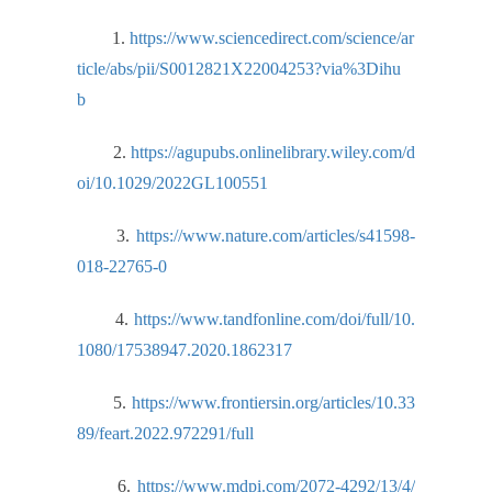
1.
https://www.sciencedirect.com/science/ar
ticle/abs/pii/S0012821X22004253?via%3Dihu
b
2.
https://agupubs.onlinelibrary.wiley.com/d
oi/10.1029/2022GL100551
3.
https://www.nature.com/articles/s41598-
018-22765-0
4.
https://www.tandfonline.com/doi/full/10.
1080/17538947.2020.1862317
5.
https://www.frontiersin.org/articles/10.33
89/feart.2022.972291/full
6.
https://www.mdpi.com/2072-4292/13/4/