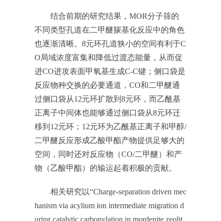
结合前期的研究结果，MOR分子筛的
不同类型孔道在二甲醚羰基化反应中的角色
也逐渐清晰。8元环孔道狭小的空间有利于C
O局域浓度富集和降低过渡态能量，从而促
进CO进攻表面甲氧基生成C-C键；侧口袋是
反应物种交换的必要通道，CO和二甲醚通
过侧口袋从12元环扩散到8元环，而乙酰基
正离子中间体也能够通过侧口袋从8元环迁
移到12元环；12元环为乙酰基正离子和甲醇/
二甲醚反应形成乙酸甲酯产物提供足够大的
空间，同时还对反应物（CO/二甲醚）和产
物（乙酸甲酯）的输运起着积极的贡献。
相关研究以“Charge-separation driven mec
hanism via acylium ion intermediate migration d
uring catalytic carbonylation in mordenite zeolit