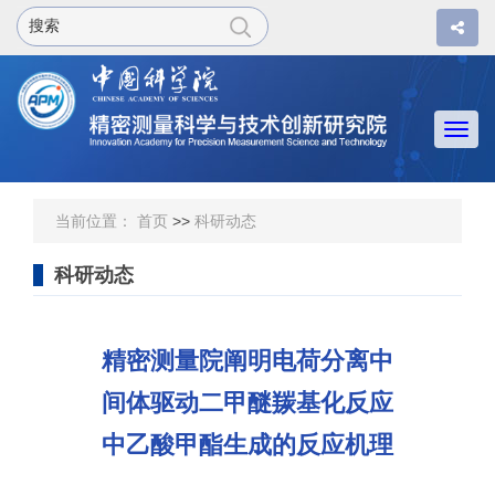
Togg
navi
当前位置：
首页
>>
科研动态
科研动态
精密测量院阐明电荷分离中
间体驱动二甲醚羰基化反应
中乙酸甲酯生成的反应机理