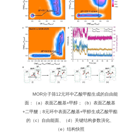
MOR
分子筛
12
元环中乙酸甲酯生成的自由能
面：（
a
）表面乙酰基
+
甲醇；（
b
）表面乙酰基
+
二甲醚；
8
元环中表面乙酰基
+
甲醇生成乙酸甲酯
的（
c
）自由能面、（
d
）关键结构参数演化、
（
e
）结构快照