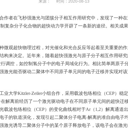
来源： 时间：2020-08-13
作者在飞秒强激光与团簇分子相互作用研究中，发现了一种在
杂分子化合物的超快动力学开辟了一条新的途径。相关成果发表在物理学权威
微观超快物理过程，对光催化和光合反应等起着至关重要的作
结构来决定。近年来，随着超快强激光与原子分子相互作用研究
进行调控，如控制氢分子中的电子局域化行为。相比简单两原子
强激光能否驱动二聚体中不同原子单元间的电子迁移并实现对该
Kitzler-Zeiler小组合作，采用载波包络相位（CEP）
在解离前经历了一个激光驱动电子在不同原子单元间的超快迁移过程
载波包络相位（CEP）的变化曲线相对于Ar（1,2）解离通
电子的轨道演化，发现引起二聚体分子电离-解离的准自由电子
强激光诱导二聚体分子中的某个原子释放电子，该电子会在激光