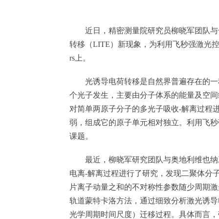
近日，精密测量院研究员柳晓军团队与合
转移（LITE）新现象，为利用飞秒强激光控制复
rs上。
光诱导电荷转移是自然界普遍存在的一种
个光子发生，主要由分子体系的能量及空间
对简单两原子分子的多光子吸收-解离过程
弱，组成它的原子单元相对独立。利用飞秒
课题。
最近，柳晓军研究团队与奥地利维也纳工业大学
电离-解离过程进行了研究，发现二聚体分子
片离子动量之和的不对称性参数随少周期激光
轨道蒙特卡洛方法，通过细致分析激光诱导
光学周期时间尺度）迁移过程。具体而言，