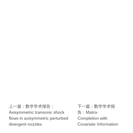
上一篇：数学学术报告：
下一篇：数学学术报
Axisymmetric transonic shock
告：Matrix
flows in axisymmetric perturbed
Completion with
divergent nozzles
Covariate Information