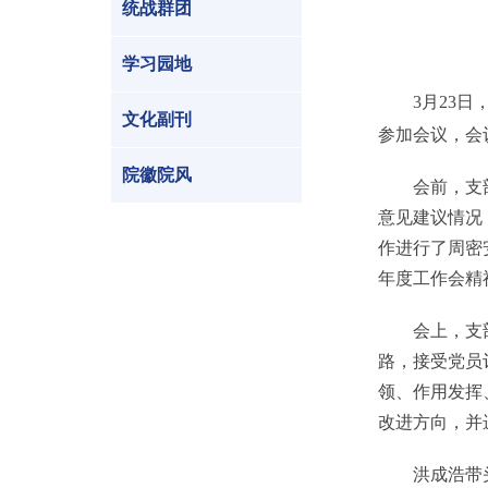
统战群团
学习园地
3月23
文化副刊
参加会议，会
院徽院风
会前，支部班
意见建议情况
作进行了周密
年度工作会精
会上，支部书
路，接受党员
领、作用发挥
改进方向，并
洪成浩带头开