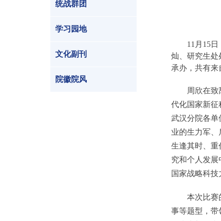
统战群团
学习园地
11月1
文化副刊
灿、研究生处
承办，共有来
院徽院风
周欣在致辞中
代化国家新征
武汉分院各单
业的生力军、
生逢其时、重
究和个人发展
国家战略科技
本次比赛的题
事等题型，带