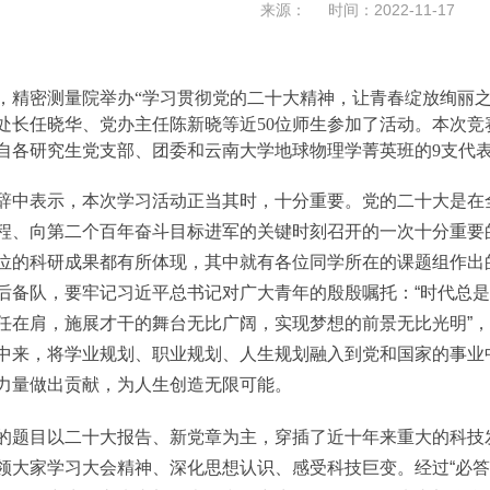
来源： 时间：2022-11-17
5日，精密测量院举办“学习贯彻党的二十大精神，让青春绽放绚丽
处长任晓华、党办主任陈新晓等近50位师生参加了活动。本次
自各研究生党支部、团委和云南大学地球物理学菁英班的9支代
表示，本次学习活动正当其时，十分重要。党的二十大是在全
程、向第二个百年奋斗目标进军的关键时刻召开的一次十分重要
位的科研成果都有所体现，其中就有各位同学所在的课题组作出
后备队，要牢记习近平总书记对广大青年的殷殷嘱托：“时代总
任在肩，施展才干的舞台无比广阔，实现梦想的前景无比光明”
中来，将学业规划、职业规划、人生规划融入到党和国家的事业
力量做出贡献，为人生创造无限可能。
目以二十大报告、新党章为主，穿插了近十年来重大的科技发
领大家学习大会精神、深化思想认识、感受科技巨变。经过“必答题