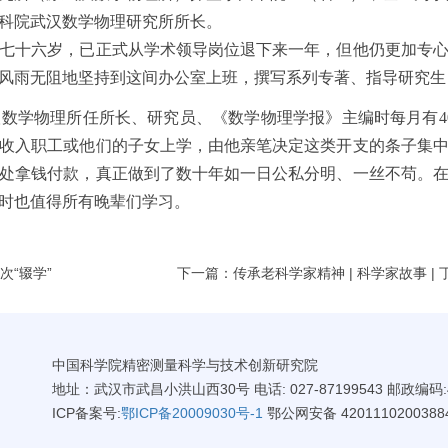
科院武汉数学物理研究所所长。
十六岁，已正式从学术领导岗位退下来一年，但他仍更加专心
风雨无阻地坚持到这间办公室上班，撰写系列专著、指导研究生
物理所任所长、研究员、《数学物理学报》主编时每月有40
收入职工或他们的子女上学，由他亲笔决定这类开支的条子集
处拿钱付款，真正做到了数十年如一日公私分明、一丝不苟。
时也值得所有晚辈们学习。
次“辍学”
下一篇：传承老科学家精神 | 科学家故事 
中国科学院精密测量科学与技术创新研究院
地址：武汉市武昌小洪山西30号 电话: 027-87199543 邮政编码:4
ICP备案号:
鄂ICP备20009030号-1
鄂公网安备 4201110200388