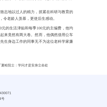
致志地以过人的精力，抓紧在科研与教育的
，令老龄人羡慕，更使后生感动。
元的生活津贴和每季100元的主编费，他均
中起来竟然有两大卷。然而，他偶然借用公车
在先生身边工作的同事无不为这位老科学家廉
| 丁夏畦院士：学问才是安身立命处
30071
4号