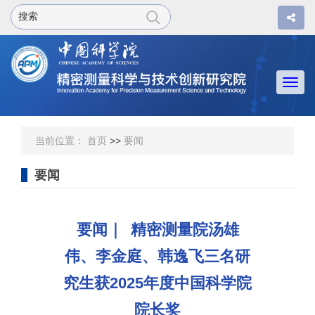
Togg
navi
当前位置：
首页
>>
要闻
要闻
要闻｜ 精密测量院汤雄
伟、李金庭、韩逸飞三名研
究生获2025年度中国科学院
院长奖