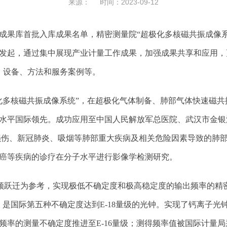
来源： 时间：2023-09-12
成果库首批入库成果名单，精密测量院“超极化多核磁共振成像系统
发起，通过集中展现产业计量工作成果，加强成果共享和应用，
、设备、方法和服务案例等。
化多核磁共振成像系统”，在超极化气体制备、肺部气体快速磁
水平国际领先。成功应用至中国人民解放军总医院、武汉市金银
损伤、新冠肺炎、吸烟等肺部重大疾病及相关危险因素导致的肺
癌等疾病的诊疗在分子水平进行影像学检测研究。
光频跃迁为参考，实现极低不确定度和极高稳定度的输出频率的
，是国际第五种不确定度达到
E-18
量级的光钟。实现了钙离子光
频率的测量不确定度推进至
E-16
量级；测得频率值被国际计量局