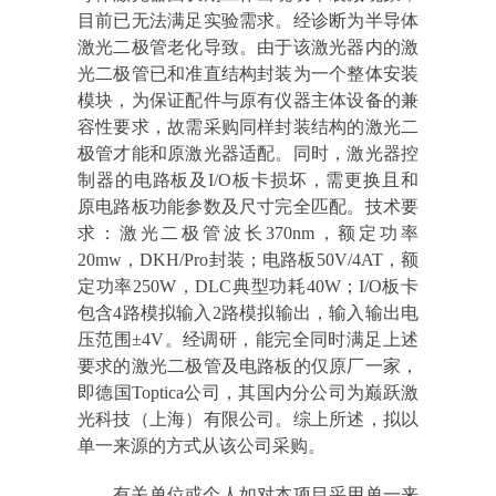
目前已无法满足实验需求。经诊断为半导体
激光二极管老化导致。由于该激光器内的激
光二极管已和准直结构封装为一个整体安装
模块，为保证配件与原有仪器主体设备的兼
容性要求，故需采购同样封装结构的激光二
极管才能和原激光器适配。同时，激光器控
制器的电路板及I/O板卡损坏，需更换且和
原电路板功能参数及尺寸完全匹配。技术要
求：激光二极管波长370nm，额定功率
20mw，DKH/Pro封装；电路板50V/4AT，额
定功率250W，DLC典型功耗40W；I/O板卡
包含4路模拟输入2路模拟输出，输入输出电
压范围±4V。经调研，能完全同时满足上述
要求的激光二极管及电路板的仅原厂一家，
即德国Toptica公司，其国内分公司为巅跃激
光科技（上海）有限公司。综上所述，拟以
单一来源的方式从该公司采购。
有关单位或个人如对本项目采用单一来