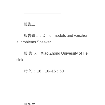
――――――――――
报告二
报告题目：Dimer models and variation
al problems Speaker
报 告 人：Xiao Zhong University of Hel
sink
时 间： 16：10--16：50
――――――――――
报告三