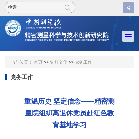
Togg
navi
当前位置：
首页
>>
党群文化
>>
党务工作
党务工作
重温历史 坚定信念——精密测
量院组织离退休党员赴红色教
育基地学习