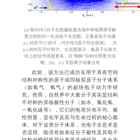
(a) 取向HCl分子在线偏振激光场中单电离诱导解
离过程的归一化光电子全息图。正垂直电子动量
p⊥对应于Cl⁺碎片（与中性H原子符合探测），负
p⊥则对应于H⁺碎片。全息图显示，氯原子出射方
向上的信号强度更高，且“蜘蛛”结构分辨更为清
晰。(b)、(c) 关联离子动量分布
此前，该方法已成功应用于具有空间
结构对称性的原子或同核双原子分子体系
（如氢气、氧气）的超快电子动力学研
究。然而，自然界中大量分子其实是结构
不对称的异核极性分子（如水、氯化氢、
一氧化碳等），它们的电荷分布不均、极
性明显，是化学反应与生命过程的核心载
体。对于这类分子体系，光电子全息术是
否适用、能否有效表征分子极性及其电子
结构与瞬时电荷分布等关键信息，迄今为