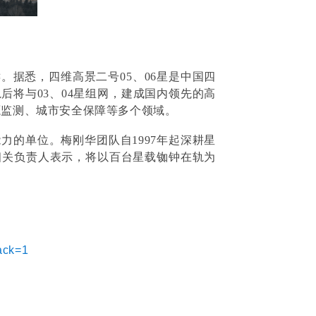
。据悉，四维高景二号05、06星是中国四
将与03、04星组网，建成国内领先的高
源监测、城市安全保障等多个领域。
的单位。梅刚华团队自1997年起深耕星
相关负责人表示，将以百台星载铷钟在轨为
ack=1