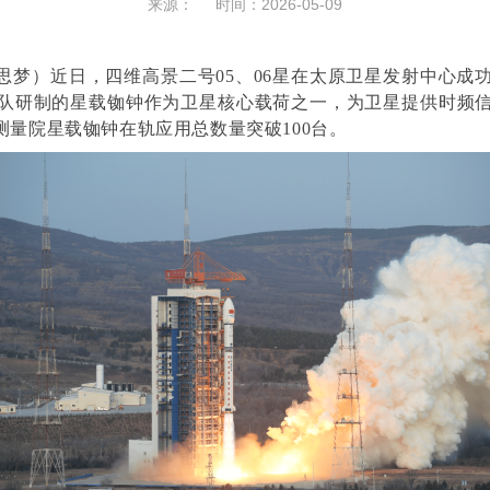
来源： 时间：2026-05-09
思梦）近日，四维高景二号05、06星在太原卫星发射中心成
队研制的星载铷钟作为卫星核心载荷之一，为卫星提供时频
量院星载铷钟在轨应用总数量突破100台。