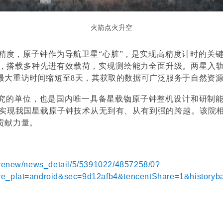
火箭点火升空
度，原子钟作为导航卫星“心脏”，是实现高精度计时的关键
，搭载多种先进有效载荷，实现测绘能力全面升级。两星入轨后
最大重访时间缩短至8天，其获取的数据可广泛服务于自然资
究的单位，也是国内唯一具备星载铷原子钟整机设计和研制能力
实现我国星载原子钟技术从无到有、从有到强的跨越。该院
贡献力量。
harenew/news_detail/5/5391022/4857258/0?
_plat=android&sec=9d12afb4&tencentShare=1&historyb