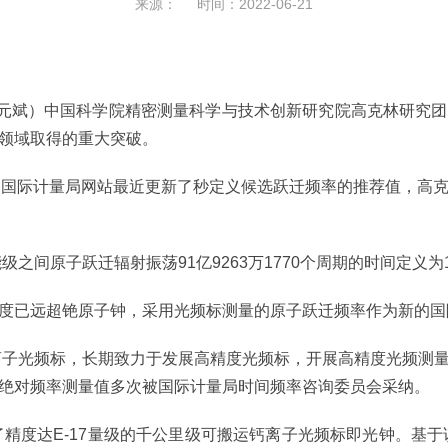
来源： 时间：2022-06-21
元斌）中国科学院精密测量科学与技术创新研究院高克林研究团
领域取得的重大突破。
国际计量局网站最近更新了秒定义候选跃迁频率的推荐值，高克
级之间原子跃迁辐射振荡91亿9263万1770个周期的时间定义为
已远超铯原子钟，采用光频标测量的原子跃迁频率作为新的国
子光频标，长期致力于发展高精度光频标，开展高精度光频测
绝对频率测量值多次被国际计量局时间频率咨询委员会采纳。
精度达E-17量级的千公里级可搬运钙离子光频标即光钟。基于该