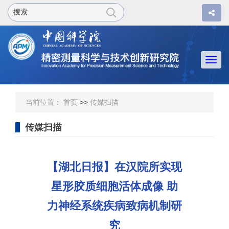
Togg
navi
当前位置：
首页
>>
传媒扫描
传媒扫描
【湖北日报】在汉院所实现
星形胶质细胞活体成像 助
力神经系统疾病致病机制研
究