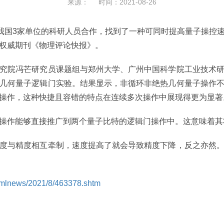
来源： 时间：2021-08-26
国3家单位的科研人员合作，找到了一种可同时提高量子操控
权威期刊《物理评论快报》。
究院冯芒研究员课题组与郑州大学、广州中国
科学院
工业技术
几何量子逻辑门实验。结果显示，非循环非绝热几何量子操作
操作，这种快捷且容错的特点在连续多次操作中展现得更为显著
作能够直接推广到两个量子比特的逻辑门操作中。这意味着其
与精度相互牵制，速度提高了就会导致精度下降，反之亦然。
htmlnews/2021/8/463378.shtm